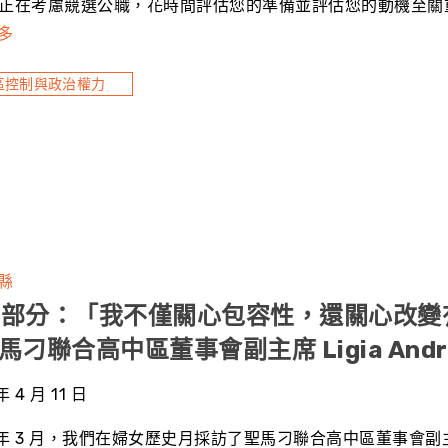
正在考慮競選公職，花時間評估您的準備並評估您的動機至關
多
區控制與政治權力
縣
2 部分：「我不僅關心包容性，還關心改
馬刁聯合高中區董事會副主席 Ligia Andrad
年 4 月 11 日
 年 3 月，我們在婦女歷史月採訪了聖馬刁聯合高中區董事會副主席 Ligia