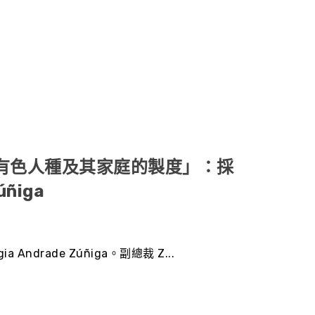
變有色人種及其家庭的製度」：採
ñiga
drade Zúñiga。副總裁 Z...