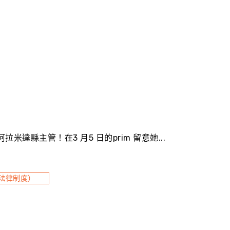
as 為阿拉米達縣主管！在3 月5 日的prim 留意她...
法律制度）