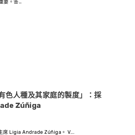
重要。答…
變有色人種及其家庭的製度」：採
e Zúñiga
 Andrade Zúñiga。 V...