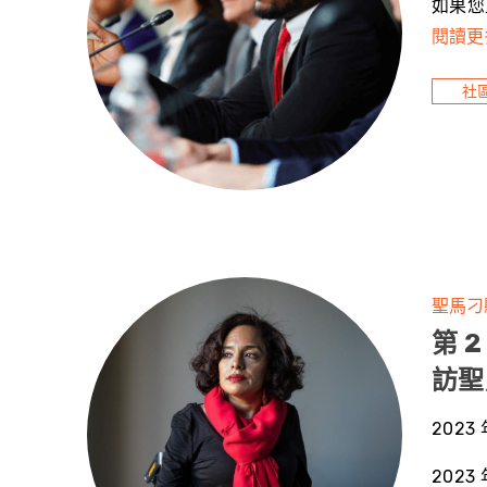
如果您
閱讀更
社
聖馬刁
第 
訪聖
2023 
2023