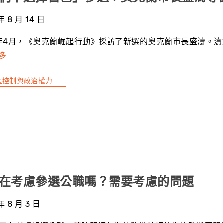
年 8 月 14 日
3年4月，《奧克蘭崛起行動》採訪了新選的奧克蘭市長盛濤。濤對
多
區控制與政治權力
在考慮參選公職嗎？需要考慮的問題
年 8 月 3 日