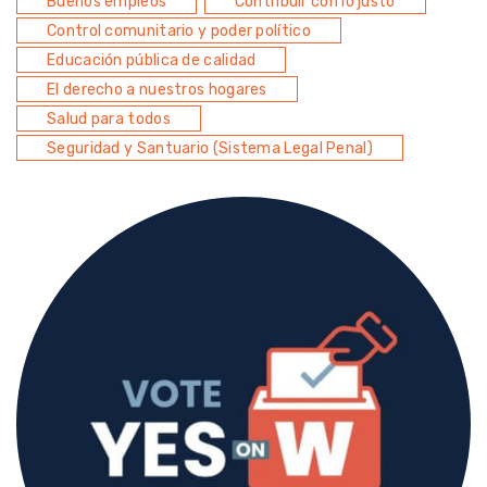
Buenos empleos
Contribuir con lo justo
Control comunitario y poder político
Educación pública de calidad
El derecho a nuestros hogares
Salud para todos
Seguridad y Santuario (Sistema Legal Penal)