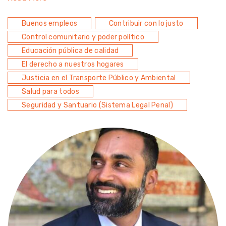
Buenos empleos
Contribuir con lo justo
Control comunitario y poder político
Educación pública de calidad
El derecho a nuestros hogares
Justicia en el Transporte Público y Ambiental
Salud para todos
Seguridad y Santuario (Sistema Legal Penal)