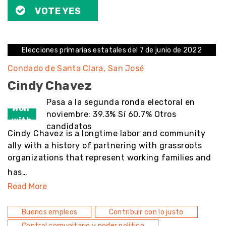
VOTE YES
Elecciones primarias estatales del 7 de junio de 2022
Condado de Santa Clara
San José
Cindy Chavez
Pasa a la segunda ronda electoral en
Won
noviembre: 39.3% Sí 60.7% Otros
with
candidatos
Cindy Chavez is a longtime labor and community
ally with a history of partnering with grassroots
organizations that represent working families and
has…
Read More
Buenos empleos
Contribuir con lo justo
Control comunitario y poder político