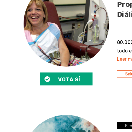
Prop
Diál
sin 
80,000
todo e
Leer m
Sal
VOTA SÍ
Ele