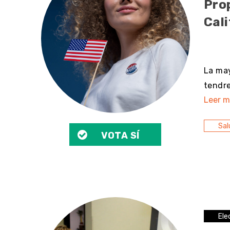
Prop
Cali
sin 
La may
tendre
Leer m
Sal
VOTA SÍ
Ele