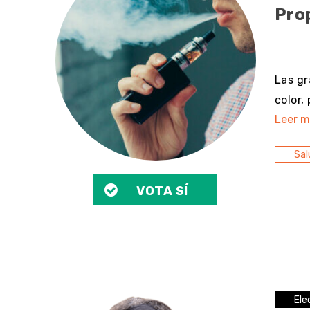
Prop
sin 
Las gr
color,
Leer m
Sal
VOTA SÍ
Ele