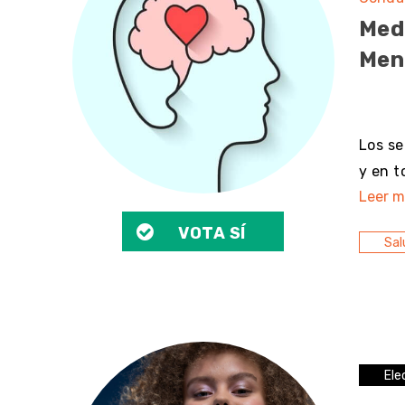
Med
Ment
sin 
Los se
y en t
Leer m
VOTA SÍ
Sal
Ele