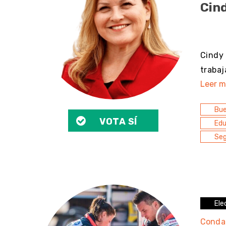
Cin
sin 
Cindy 
trabaj
Leer m
Bu
VOTA SÍ
Edu
Seg
Ele
Conda