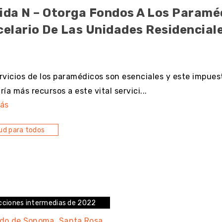
ida N – Otorga Fondos A Los Paraméd
celario De Las Unidades Residencial
resultado
rvicios de los paramédicos son esenciales y este impuest
ría más recursos a este vital servici...
ás
ud para todos
cciones intermedias de 2022
do de Sonoma
Santa Rosa