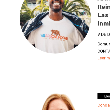
Rei
Las 
Inm
9 DE 
Comun
CONTAC
Leer m
Ele
Conda