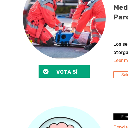
Med
Par
sin 
Los se
otorga
Leer m
VOTA SÍ
Sal
Ele
Conda