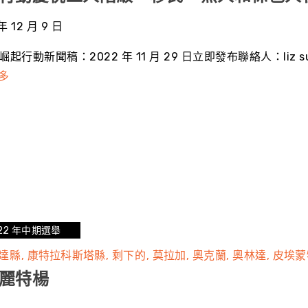
年 12 月 9 日
崛起行動新聞稿：2022 年 11 月 29 日立即發布聯絡人：liz
多
22 年中期選舉
達縣
康特拉科斯塔縣
剩下的
莫拉加
奧克蘭
奧林達
皮埃蒙
麗特楊