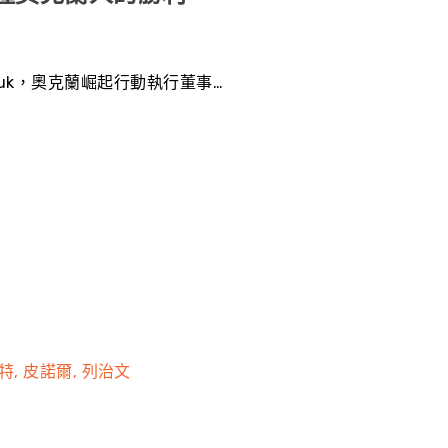
 suk，奧克蘭崛起行動執行董事…
特
皮諾爾
列治文