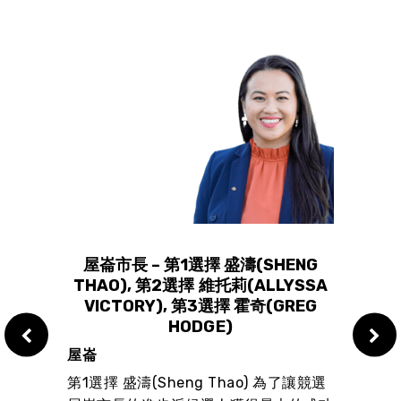
S:
屋崙市長 – 第1選擇 盛濤(SHENG
勵琪
RM
THAO), 第2選擇 維托莉(ALLYSSA
屋崙市
BLE
VICTORY), 第3選擇 霍奇(GREG
屋崙
NING
HODGE)
目。
ISING
屋崙
該市
RIES
第1選擇 盛濤(Sheng Thao) 為了讓競選
會的