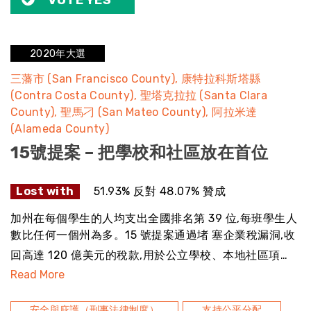
2020年大選
三藩市 (San Francisco County)
康特拉科斯塔縣
(Contra Costa County)
聖塔克拉拉 (Santa Clara
County)
聖馬刁 (San Mateo County)
阿拉米達
(Alameda County)
15號提案 – 把學校和社區放在首位
Lost with
51.93% 反對 48.07% 贊成
加州在每個學生的人均支出全國排名第 39 位,每班學生人
數比任何一個州為多。15 號提案通過堵 塞企業稅漏洞,收
回高達 120 億美元的稅款,用於公立學校、本地社區項…
Read More
安全與庇護（刑事法律制度）
支持公平分配