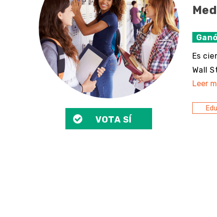
Medi
Ganó
Es cie
Wall S
Leer m
Edu
VOTA SÍ