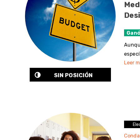
Medi
Des
Ganó
Aunque
especí
Leer m
SIN POSICIÓN
Ele
Conda