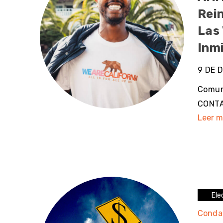
Rei
Las 
Inm
9 DE 
Comun
CONTAC
Leer m
Ele
Conda