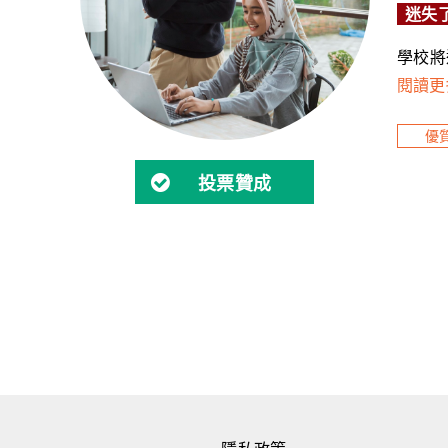
迷失
學校將
閱讀更
優
投票贊成