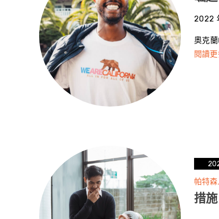
2022 
奧克蘭
閱讀更
20
帕特森
措施