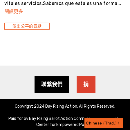
vitales servicios.Sabemos que esta es una forma...
閱讀更多
做出公平的貢獻
聯繫我們
捐
Copyright 2024 Bay Rising Action, All Rights Reserved.
Paid for by Bay Rising Ballot Action Committee, sponsored by
Chinese (Trad.)
Center for Empowered Politics.