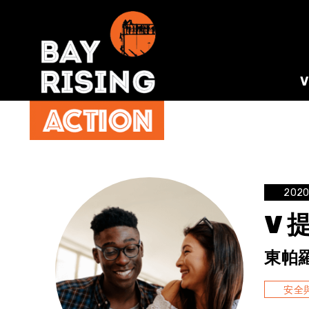
202
V 
東帕羅
安全