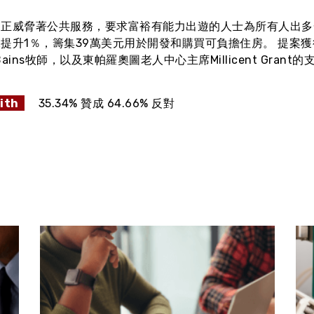
退正威脅著公共服務，要求富裕有能力出遊的人士為所有人出多
提升1％，籌集39萬美元用於開發和購買可負擔住房。 提案獲得市長R
 Bains牧師，以及東帕羅奧圖老人中心主席Millicent Grant的
ith
35.34% 贊成 64.66% 反對