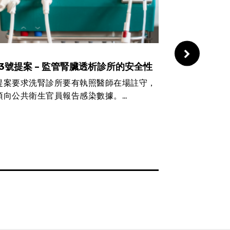
23號提案 – 監管腎臟透析診所的安全性
22號提案 
提案要求洗腎診所要有執照醫師在場註守，
優步（Uber）
須向公共衛生官員報告感染數據。…
其僱員重新分類
最低工資之類
超過1億美元。