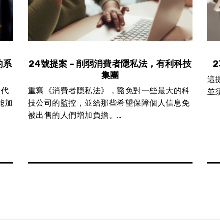
的系
24號提案 – 削弱消費者隱私法，有利科技
集團
這
取代
重寫《消費者隱私法》，豁免對一些最大的科
並
能加
技公司的監控，並給那些希望保障個人信息免
被出售的人們增加負擔。…