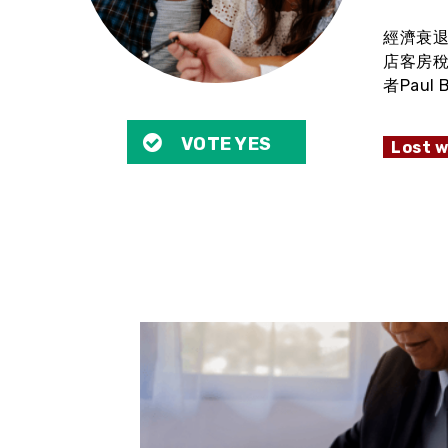
經濟衰
店客房稅
者Paul
VOTE YES
Lost w