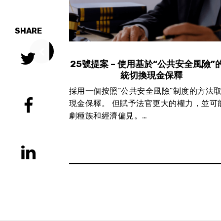
SHARE
新學校資金
25號提案 – 使用基於“公共安全風險”
統切換現金保釋
) 聯合小學校區
採用一個按照“公共安全風險”制度的方法
應急和安全網服
現金保釋。 但賦予法官更大的權力，並可
發展提供全面和
劇種族和經濟偏見。…
是百萬富翁，億
…