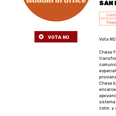
SAN
Contr
Segur
VOTA NO
Vota NO 
Chesa f
transfo
comunid
especial
proviene
Chesa b
encarce
apoyand
sistema
color, y