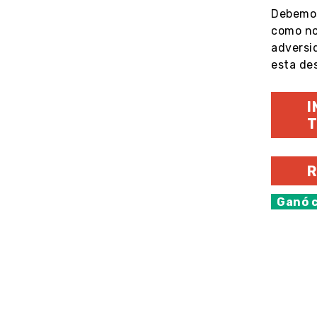
Debemos 
como no
adversi
esta de
I
T
R
Ganó 