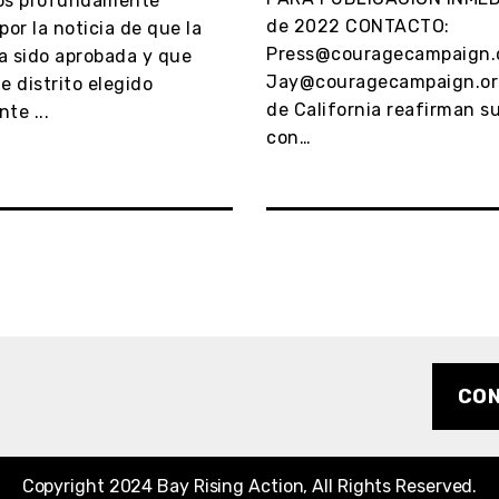
os profundamente
de 2022 CONTACTO:
or la noticia de que la
Press@couragecampaign.
a sido aprobada y que
Jay@couragecampaign.org
e distrito elegido
de California reafirman 
te ...
con…
CO
Copyright 2024 Bay Rising Action, All Rights Reserved.