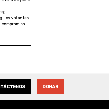
org,
 Los votantes
su compromiso
NTÁCTENOS
DONAR