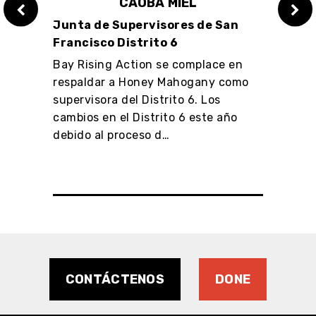
CAOBA MIEL
an
Junta de Supervisores de San
Junt
Francisco Distrito 6
Franc
en
Bay Rising Action se complace en
Bay R
ción
respaldar a Honey Mahogany como
respa
supervisora del Distrito 6. Los
Walto
cambios en el Distrito 6 este año
Superv
debido al proceso d…
Distr
CONTÁCTENOS
DONE