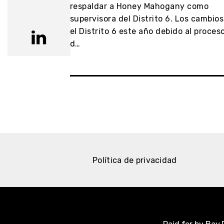
lección del
respaldar a Honey Mahogany como
istrito 4. El
supervisora del Distrito 6. Los cambios
do que p…
el Distrito 6 este año debido al proces
d…
Política de privacidad