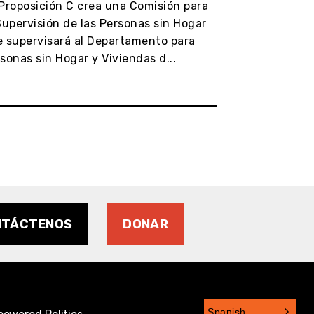
Proposición C crea una Comisión para
Nuestras bibl
Supervisión de las Personas sin Hogar
importante d
 supervisará al Departamento para
esenciales par
sonas sin Hogar y Viviendas d...
todos los res
NTÁCTENOS
DONAR
Spanish