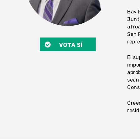
Bay 
Junta
afro
San 
repr
VOTA SÍ
El s
impor
aprob
sean 
Cons
Cree
resid