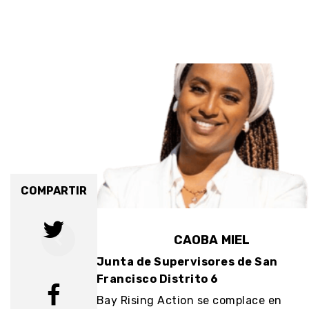
COMPARTIR
R
CAOBA MIEL
 San
Junta de Supervisores de San
Francisco Distrito 6
ace en
Bay Rising Action se complace en