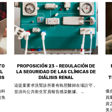
TO
PROPOSICIÓN 23 – REGULACIÓN DE
EL
LA SEGURIDAD DE LAS CLÍNICAS DE
OS
DIÁLISIS RENAL
T
這提案要求洗腎診所要有執照醫師在場註守，
的科
優步
並須向公共衛生官員報告感染數據。 …
息免
員
資
美元