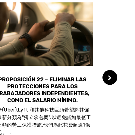
PROPOSICIÓN 22 – ELIMINAR LAS
PROPUEST
PROTECCIONES PARA LOS
COMUNIDAD
RABAJADORES INDEPENDIENTES,
CONTR
COMO EL SALARIO MÍNIMO.
現行法律禁止
(Uber),Lyft 和其他科技巨頭希望將其僱
措施 – 這提
重新分類為"獨立承包商",以避免諸如最低工
物業實施租金管
之類的勞工保護措施,他們為此花費超過1億
。 …