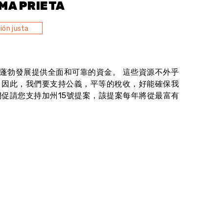
MA PRIETA
ión justa
蓬勃發展提供全面和可靠的資金。 這些資源不外乎
 因此，我們要支持公義，平等的稅收，好能確保我
促請您支持加州15號提案，該提案每年將從最富有