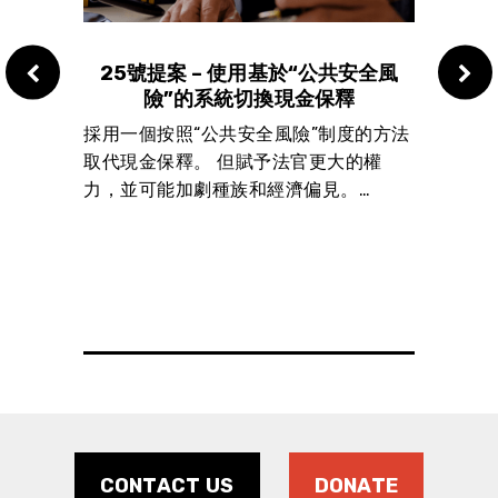
資金
25號提案 – 使用基於“公共安全風
24
險”的系統切換現金保釋
合小學校
採用一個按照“公共安全風險”制度的方法
重寫
取代現金保釋。 但賦予法官更大的權
的科
和安全
力，並可能加劇種族和經濟偏見。…
人信
發展提
不外乎
袋裡的
CONTACT US
DONATE