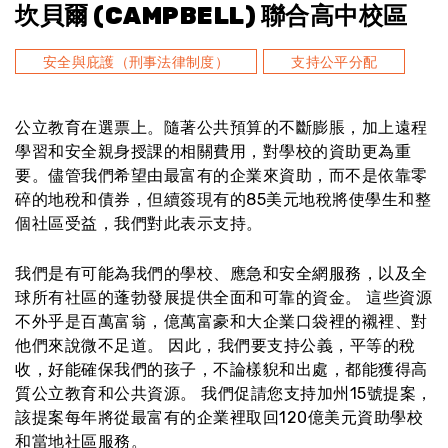
坎貝爾 (CAMPBELL) 聯合高中校區
安全與庇護（刑事法律制度）
支持公平分配
公立教育在選票上。隨著公共預算的不斷膨脹，加上遠程
學習和安全親身授課的相關費用，對學校的資助更為重
要。儘管我們希望由最富有的企業來資助，而不是依靠零
碎的地稅和債券，但續簽現有的85美元地稅將使學生和整
個社區受益，我們對此表示支持。
我們是有可能為我們的學校、應急和安全網服務，以及全
球所有社區的蓬勃發展提供全面和可靠的資金。 這些資源
不外乎是百萬富翁，億萬富豪和大企業口袋裡的襯裡、對
他們來說微不足道。 因此，我們要支持公義，平等的稅
收，好能確保我們的孩子，不論樣貎和出處，都能獲得高
質公立教育和公共資源。 我們促請您支持加州15號提案，
該提案每年將從最富有的企業裡取回120億美元資助學校
和當地社區服務。