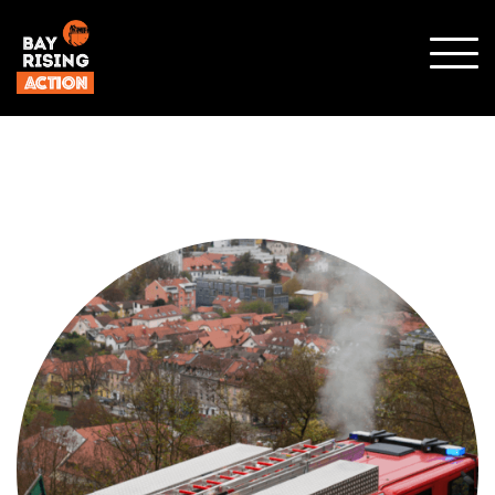
MOST
MENÚ
MÓVI