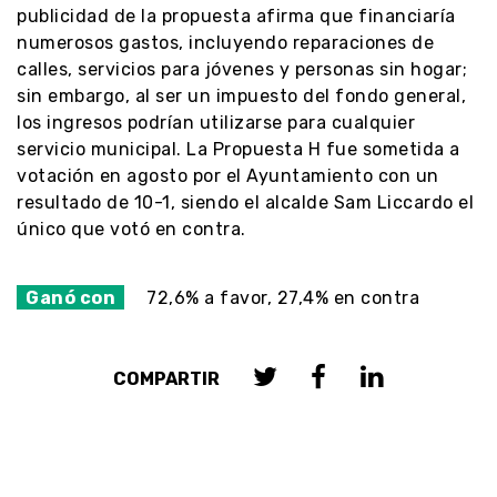
publicidad de la propuesta afirma que financiaría
numerosos gastos, incluyendo reparaciones de
calles, servicios para jóvenes y personas sin hogar;
sin embargo, al ser un impuesto del fondo general,
los ingresos podrían utilizarse para cualquier
servicio municipal. La Propuesta H fue sometida a
votación en agosto por el Ayuntamiento con un
resultado de 10-1, siendo el alcalde Sam Liccardo el
único que votó en contra.
Ganó con
72,6% a favor, 27,4% en contra
COMPARTIR