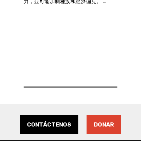
力，並可能加劇種族和經濟偏見。 …
人信
able
de
s
CONTÁCTENOS
DONAR