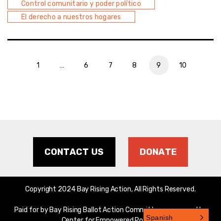
Control comunitario y poder político
El derecho a nuestros hogares
1
…
6
7
8
9
10
CONTACT US
DONATE
Copyright 2024 Bay Rising Action, All Rights Reserved.
Paid for by Bay Rising Ballot Action Committee, sponsored by
Spanish
Center for Empowered Politics.