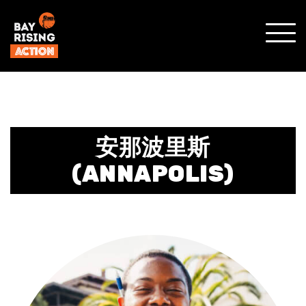
MOST
MENÚ
MÓVI
安那波里斯
(ANNAPOLIS)