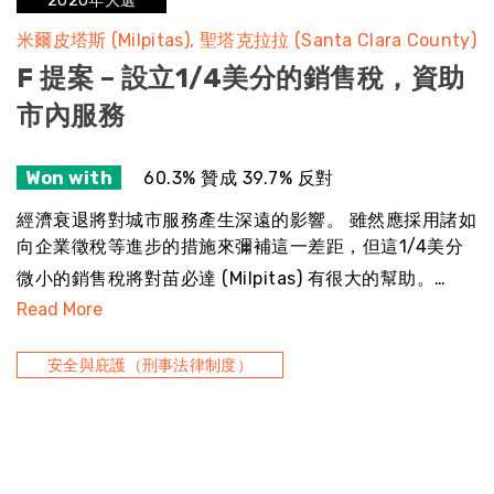
2020年大選
米爾皮塔斯 (Milpitas)
聖塔克拉拉 (Santa Clara County)
F 提案 – 設立1/4美分的銷售稅，資助
市內服務
Won with
60.3% 贊成 39.7% 反對
經濟衰退將對城市服務產生深遠的影響。 雖然應採用諸如
向企業徵稅等進步的措施來彌補這一差距，但這1/4美分
微小的銷售稅將對苗必達 (Milpitas) 有很大的幫助。…
Read More
安全與庇護（刑事法律制度）