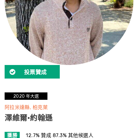
投票贊成
2020 年大選
阿拉米達縣
柏克萊
澤維爾·約翰遜
獲勝
12.7% 贊成 87.3% 其他候選人