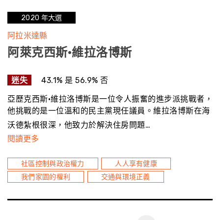
2020 年大選
阿拉米達縣
阿萊克西斯·維拉洛博斯
迷失
43.1% 是 56.9% 否
亞歷克西斯·維拉洛博斯是一位令人振奮的進步派挑戰者，
他挑戰的是一位溫和的民主黨現任議員。維拉洛博斯在海
沃德紮根很深，他致力於解決住房問題…
閱讀更多
社區控制與政治權力
人人享有健康
我們家園的權利
交通與環境正義