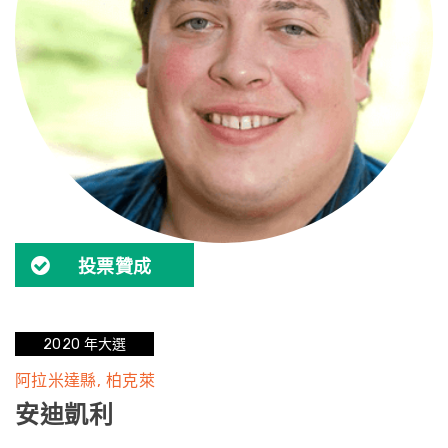
投票贊成
2020 年大選
阿拉米達縣
柏克萊
安迪凱利