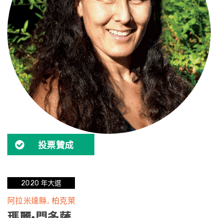
投票贊成
2020 年大選
阿拉米達縣
柏克萊
瑪麗·門多薩