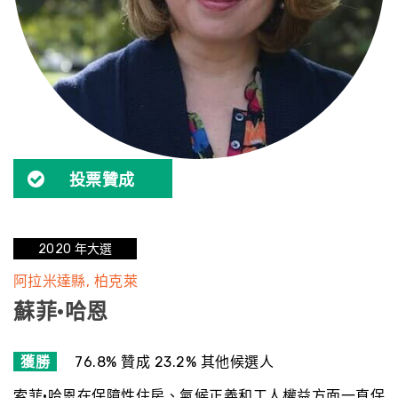
投票贊成
2020 年大選
阿拉米達縣
柏克萊
蘇菲·哈恩
獲勝
76.8% 贊成 23.2% 其他候選人
索菲·哈恩在保障性住房、氣候正義和工人權益方面一直保