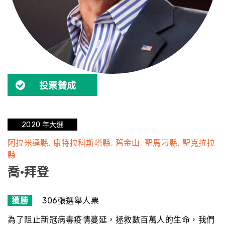
投票贊成
2020 年大選
阿拉米達縣
康特拉科斯塔縣
舊金山
聖馬刁縣
聖克拉拉
縣
喬·拜登
獲勝
306張選舉人票
為了阻止新冠病毒疫情蔓延，拯救數百萬人的生命，我們