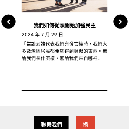
要知道
我們如何從頭開始加強民主
投票給
2024 年 7 月 29 日
2024
「當談到誰代表我們有發言權時，我們大
址以獲
Bay 
多數灣區居民都希望得到類似的東西。無
有關我
支持 N
論我們長什麼樣，無論我們來自哪裡…
民主罷
縣監事
聯繫我們
捐