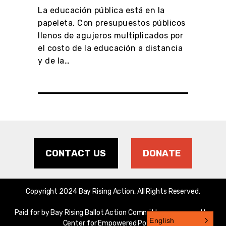
La educación pública está en la
efect
cortar
papeleta. Con presupuestos públicos
el po
llenos de agujeros multiplicados por
públi
el costo de la educación a distancia
teng
y de la…
CONTACT US
DONATE
Copyright 2024 Bay Rising Action, All Rights Reserved.
Paid for by Bay Rising Ballot Action Committee, sponsored by
English
Center for Empowered Politics.