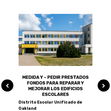
 LA
MEDIDA Y – PEDIR PRESTADOS
PRO
A
FONDOS PARA REPARAR Y
F
MEJORAR LOS EDIFICIOS
SIST
ESCOLARES
A
ón de
Distrito Escolar Unificado de
Calif
 de
Oakland
Reemp