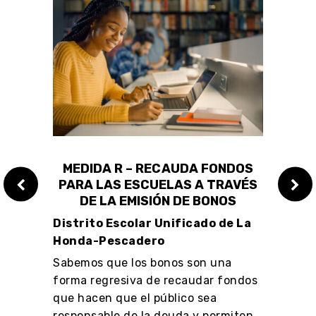
LOS
MEDIDA R – RECAUDA FONDOS
ME
PARA LAS ESCUELAS A TRAVÉS
PAR
DE LA EMISIÓN DE BONOS
Distrito Escolar Unificado de La
Dist
Honda-Pescadero
Sabem
Sabemos que los bonos son una
forma
 de
forma regresiva de recaudar fondos
que h
que hacen que el público sea
respo
responsable de la deuda y permiten
que W