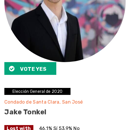
VOTE YES
Elección General de 2020
Condado de Santa Clara
San José
Jake Tonkel
Lost with
46.1% Sí 53.9% No