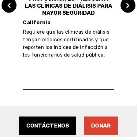
UN
LAS CLÍNICAS DE DIÁLISIS PARA
LA
IESGO
MAYOR SEGURIDAD
EX
A”
California
Calif
Requiere que las clínicas de diálisis
s en
La le
tengan médicos certificados y que
o en
local
reporten los índices de infección a
dad
de la
los funcionarios de salud pública.
permi
impl
CONTÁCTENOS
DONAR