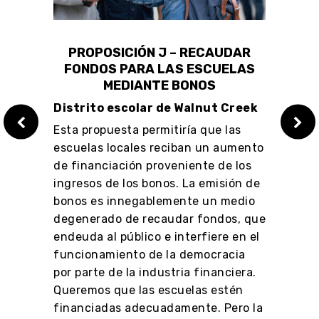
DAR
PROPOSICIÓN J – RECAUDAR
PR
LAS
FONDOS PARA LAS ESCUELAS
FO
MEDIANTE BONOS
e
Distrito escolar de Walnut Creek
Distr
as
Esta propuesta permitiría que las
Esta 
umento
escuelas locales reciban un aumento
escue
 los
de financiación proveniente de los
de fi
ón de
ingresos de los bonos. La emisión de
ingre
edio
bonos es innegablemente un medio
bonos
s, que
degenerado de recaudar fondos, que
degen
en el
endeuda al público e interfiere en el
endeu
ia
funcionamiento de la democracia
funci
iera.
por parte de la industria financiera.
por p
én
Queremos que las escuelas estén
Quere
ro la
financiadas adecuadamente. Pero la
finan