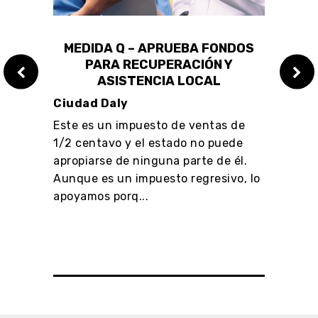
MEDIDA Q – APRUEBA FONDOS
DO
PARA RECUPERACIÓN Y
HU
ASISTENCIA LOCAL
Ciudad Daly
Palo 
 los
Este es un impuesto de ventas de
La re
uienes
1/2 centavo y el estado no puede
servi
a
apropiarse de ninguna parte de él.
tiene
ito
Aunque es un impuesto regresivo, lo
viaja
apoyamos porq...
más p