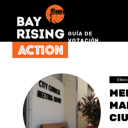
GUÍA DE
VOTACIÓN
Elecc
MED
MA
CI