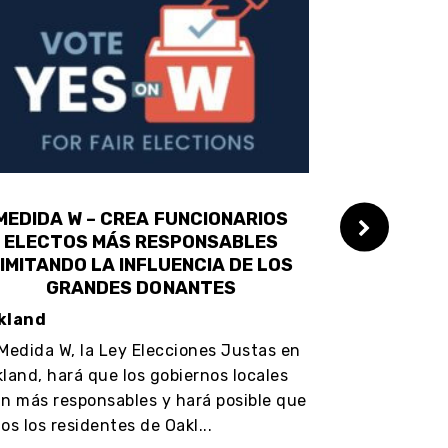
MEDIDA W – CREA FUNCIONARIOS
MEDIDA 
ELECTOS MÁS RESPONSABLES
APOYAR A L
IMITANDO LA INFLUENCIA DE LOS
Sunol Glen
GRANDES DONANTES
Sabemos que 
kland
regresiva de
Medida W, la Ley Elecciones Justas en
que el públic
land, hará que los gobiernos locales
deuda y permi
n más responsables y hará posible que
os los residentes de Oakl...