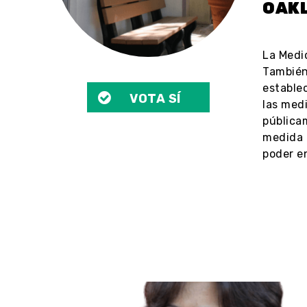
OAK
La Medid
También 
establec
VOTA SÍ
las med
públicam
medida 
poder en