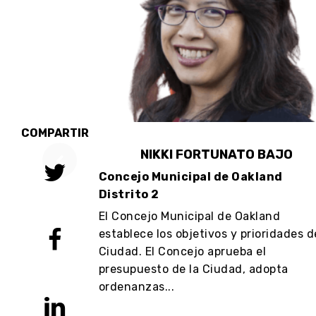
COMPARTIR
OPCIÓN #1:
NIKKI FORTUNATO BAJO
2: ALLYSA
Concejo Municipal de Oakland
GREG HODGE
Distrito 2
El Concejo Municipal de Oakland
 que estos
establece los objetivos y prioridades d
calde tengan
Ciudad. El Concejo aprueba el
ar, pedimos
presupuesto de la Ciudad, adopta
Sheng T...
ordenanzas...