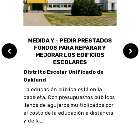
 LA
MEDIDA Y – PEDIR PRESTADOS
A
FONDOS PARA REPARAR Y
IMP
MEJORAR LOS EDIFICIOS
BRU
ESCOLARES
ón de
Distrito Escolar Unificado de
Rich
 de
Oakland
Esta 
La educación pública está en la
Asoci
cortar
papeleta. Con presupuestos públicos
recau
llenos de agujeros multiplicados por
ingre
el costo de la educación a distancia
ciuda
y de la…