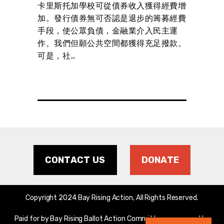
火警。
卡里斯托加學校可從債券收入獲得經費增
聖他
和保護
加。發行債券無可否認是退步的籌募經費
加。
市銷
手段，使公眾負債，金融業介入民主運
手段
作。我們但願公共空間都獲得充足撥款。
作。
可是，社…
可是
CONTACT US
DONATE
Copyright 2024 Bay Rising Action, All Rights Reserved.
Paid for by Bay Rising Ballot Action Committee, sponsored by