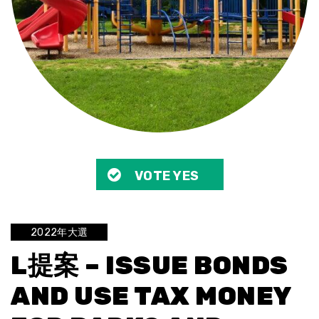
VOTE YES
2022年大選
L提案 – ISSUE BONDS
AND USE TAX MONEY