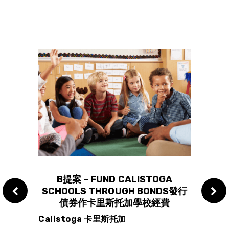
 BAN
B提案 – FUND CALISTOGA
C提案
RKS煙
SCHOOLS THROUGH BONDS發行
SCH
花
債券作卡里斯托加學校經費
Calistoga 卡里斯托加
Sant