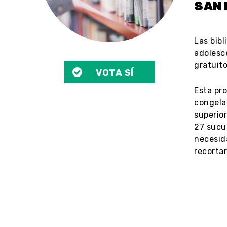
SAN
Las bib
adolesc
gratuito
VOTA SÍ
Esta pro
congelar
superior
27 sucur
necesida
recortar