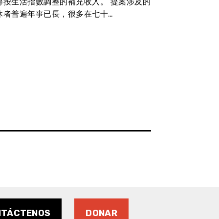
得按生活指數調整的補充收入。 提案涉及的
supervisar la
休者普遍年事已長，很多在七十…
Personas sin 
y exige que e
los servicios 
Oficina de Se
Hogar y Apoyo
un presupuest
dólares y ac
organismo de 
NTÁCTENOS
DONAR