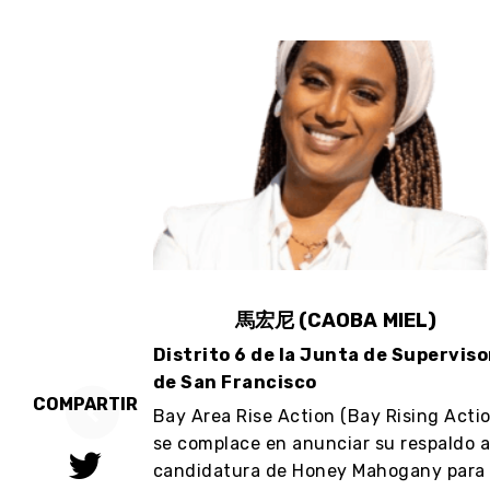
R
馬宏尼 (CAOBA MIEL)
Distrito 6 de la Junta de Supervis
cisco
de San Francisco
COMPARTIR
ising Action)
Bay Area Rise Action (Bay Rising Actio
respaldo a la
se complace en anunciar su respaldo a
Municipal
candidatura de Honey Mahogany para