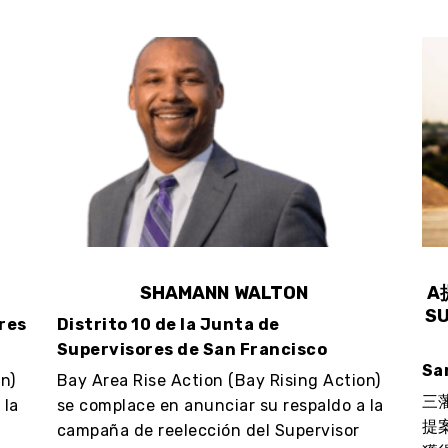
SHAMANN WALTON
A
SU
ores
Distrito 10 de la Junta de
Supervisores de San Francisco
Sa
n)
Bay Area Rise Action (Bay Rising Action)
三
 la
se complace en anunciar su respaldo a la
提
campaña de reelección del Supervisor