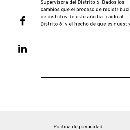
ión como
Supervisora del Distrito 6. Dados los
rito 4. La
cambios que el proceso de redistribuc
ra su
de distritos de este año ha traído al
s intereses de
Distrito 6, y el hecho de que es nuest
 viviendas en
Política de privacidad