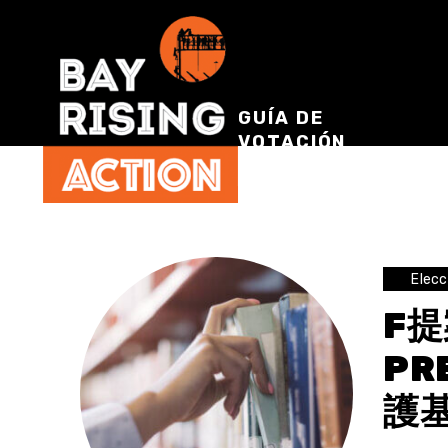
GUÍA DE
VOTACIÓN
Elec
F提
PR
護