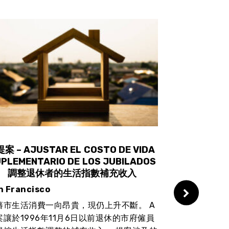
提案 – AJUSTAR EL COSTO DE VIDA
C提案 – CR
PLEMENTARIO DE LOS JUBILADOS
SUPERVISI
調整退休者的生活指數補充收入
HOGA
n Francisco
San Francis
藩市生活消費一向昂貴，現仍上升不斷。 A
La Propuesta
案讓於1996年11月6日以前退休的市府僱員
Directivo sob