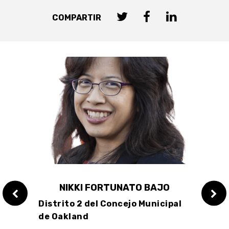
COMPARTIR
NIKKI FORTUNATO BAJO
S
IG
Distrito 2 del Concejo Municipal
Calif
de Oakland
ntes