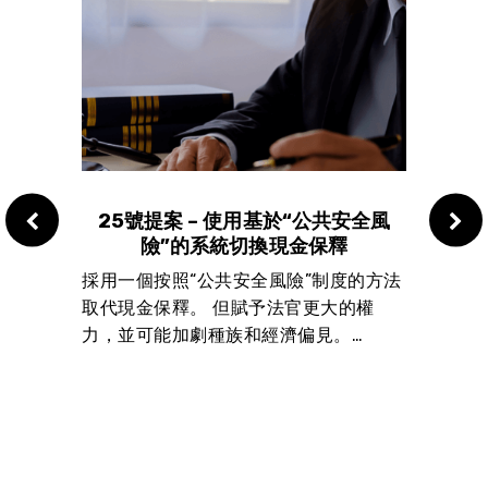
資金
25號提案 – 使用基於“公共安全風
24
險”的系統切換現金保釋
合小學校
採用一個按照“公共安全風險”制度的方法
重寫
取代現金保釋。 但賦予法官更大的權
的科
和安全
力，並可能加劇種族和經濟偏見。…
人信
發展提
不外乎
袋裡的