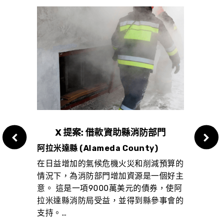
維修及
X 提案: 借款資助縣消防部門
V 
阿拉米達縣 (Alameda County)
阿拉米達
在日益增加的氣候危機火災和削減預算的
的公
將現
情況下，為消防部門增加資源是一個好主
全回校
併地
意。 這是一項9000萬美元的債券，使阿
更加重
應繳
拉米達縣消防局受益，並得到縣參事會的
區。…
收入
支持。…