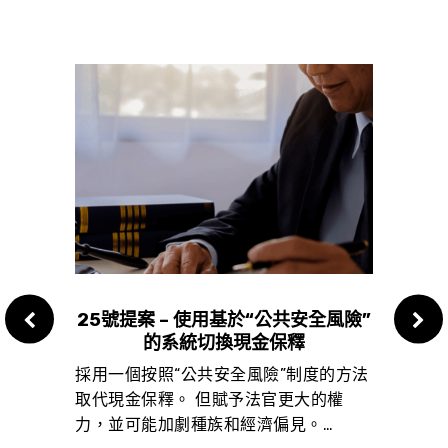
資金
25號提案 – 使用基於“公共安全風險”
24
的系統切換現金保釋
合小學校
採用一個按照“公共安全風險”制度的方法
重寫
取代現金保釋。 但賦予法官更大的權
的科
和安全
力，並可能加劇種族和經濟偏見。…
人信
發展提