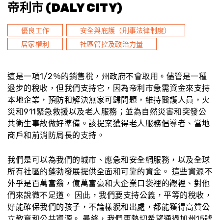
帝利市 (DALY CITY)
優良工作
安全與庇護（刑事法律制度）
居家權利
社區管控及政治力量
這是一項1/2％的銷售稅，州政府不會取用。儘管是一種
退步的稅收，但我們支持它，因為帝利市急需資金來支持
本地企業，預防和解決無家可歸問題，維持醫護人員，火
災和911緊急救援以及老人服務；並為自然災害和突發公
共衛生事故做好準備。該提案獲得老人服務倡導者、當地
商戶和前消防局長的支持。
我們是可以為我們的城市、應急和安全網服務，以及全球
所有社區的蓬勃發展提供全面和可靠的資金。 這些資源不
外乎是百萬富翁，億萬富豪和大企業口袋裡的襯裡、對他
們來說微不足道。 因此，我們要支持公義，平等的稅收，
好能確保我們的孩子，不論樣貎和出處，都能獲得高質公
立教育和公共資源。 最終，我們更熱切希望通過加州15號