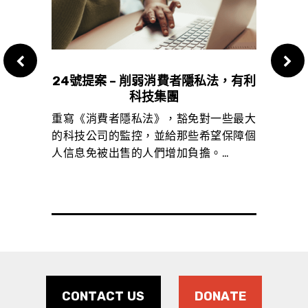
風險”
24號提案 – 削弱消費者隱私法，有利
23
科技集團
的方法
重寫《消費者隱私法》，豁免對一些最大
這提
權
的科技公司的監控，並給那些希望保障個
守，
…
人信息免被出售的人們增加負擔。…
…
CONTACT US
DONATE