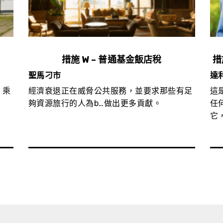
措施 W – 普通基金飯店稅
措
聖馬刁市
達
，乘
經濟衰退正在威脅公共服務，並要求那些有足
這
夠資源旅行的人為b…做出更多貢獻。
任
它