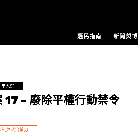
選民指南
新聞與
0 年大選
 17 – 廢除平權行動禁令
控制與政治權力