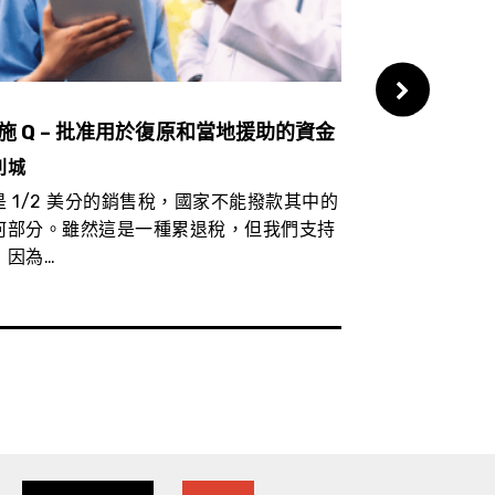
施 Q – 批准用於復原和當地援助的資金
措施 V –
利城
東帕洛阿爾托
是 1/2 美分的銷售稅，國家不能撥款其中的
經濟衰退正在
何部分。雖然這是一種累退稅，但我們支持
夠資源旅行的
，因為…