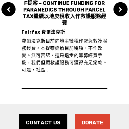
 FOR
F提案 – CONTINUE FUNDING FOR
RCEL
PARAMEDICS THROUGH PARCEL
SER
服務經
TAX繼續以地皮稅收入作救護服務經
費
Lar
Fairfax 費爾法克斯
本提
救護服
費爾法克斯目前向地主徵稅作緊急救護服
用作
作改
務經費。本提案延續目前稅項，不作改
的籌
費手
變。無可否認，這是退步的籌募經費手
得充
撥款。
段，我們但願救護服務可獲得充足撥款。
袒富豪
可是，社區…
CONTACT US
DONATE