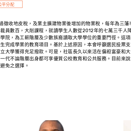
公平分配
通過徵收地皮稅，及業主擴建物業後增加的物業稅，每年為三藩
裁員數百，大削課程，就讀學生人數從2012年的七萬三千人
等學院，為工薪階層及少數族裔讀取大學學位的重要門徑。這項
學生完成學業的教育項目。基於上述原因，本會呼籲選民投票支
市立大學獲得充足撥款。可是，社區長久以來活在偏袒富豪和大
下一代不論階層出身都可享優質公校教育和公共服務。目前來說
可避免之選擇。