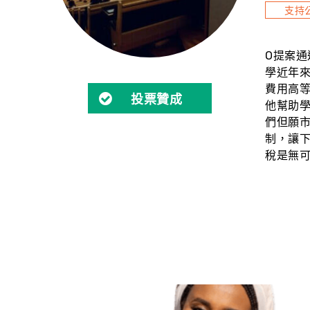
支持
O提案
學近年來
費用高
投票贊成
他幫助
們但願
制，讓
稅是無