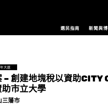
選民指南
新聞與
2年大選
 – 創建地塊稅以資助CITY
資助市立大學
山三藩市