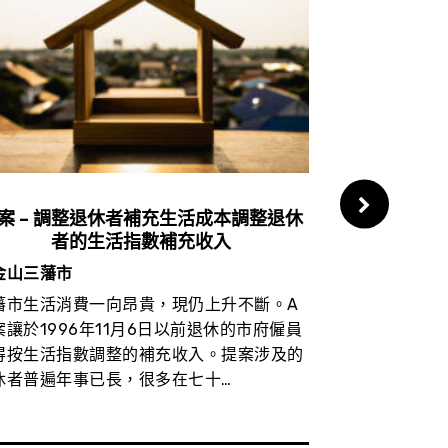
案 – 調整退休者補充生活成本調整退休
C提案 – 
者的生活指數補充收入
無
金山三藩市
舊金山三藩市
藩市生活消費一向昂貴，現仍上升不斷。A
C提案設立無
案讓於1996年11月6日以前退休的市府僱員
者服務及房屋
得按生活指數調整的補充收入。提案涉及的
者服務作審核
休者普遍年事已長，很多在七十…
預算七億元，