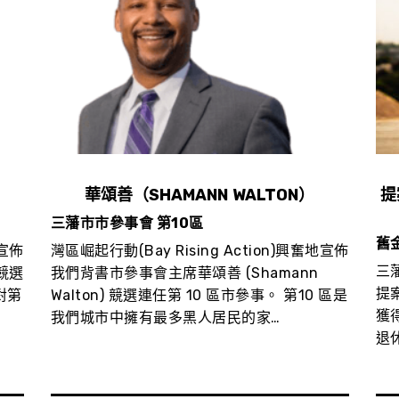
華頌善（SHAMANN WALTON）
提
三藩市市參事會 第10區
舊
地宣佈
灣區崛起行動(Bay Rising Action)興奮地宣佈
三
)競選
我們背書市參事會主席華頌善 (Shamann
提
對第
Walton) 競選連任第 10 區市參事。 第10 區是
獲
我們城市中擁有最多黑人居民的家…
退