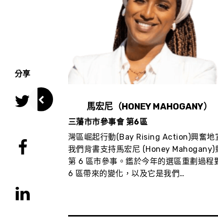
分享
馬宏尼（HONEY MAHOGANY）
三藩市市參事會 第6區
tion)興奮地宣佈
灣區崛起行動(Bay Rising Action)興奮
on Mar)競選
我們背書支持馬宏尼 (Honey Mahogany
的政績表明，他
第 6 區市參事。鑑於今年的選區重劃過程
…
6 區帶來的變化，以及它是我們…