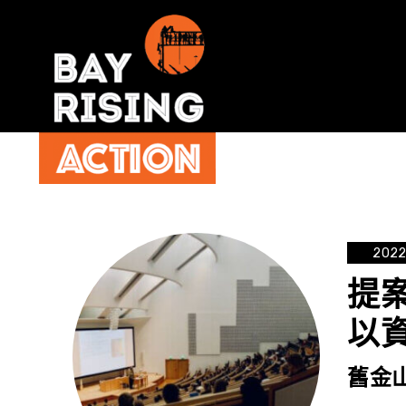
202
提案
以
舊金