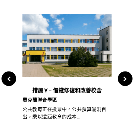
措施 Y – 借錢修復和改善校舍
U措
奧克蘭聯合學區
列治
奮鬥的
公共教育正在投票中。公共預算漏洞百
這項
出，乘以遠距教育的成本…
將對