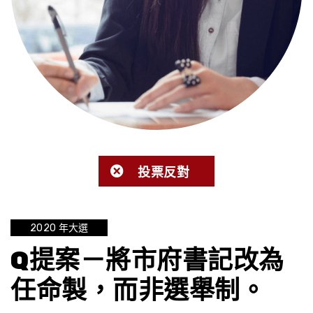
投票反對
2020 年大選
Q提案－將市府書記改為
任命製，而非選舉制。