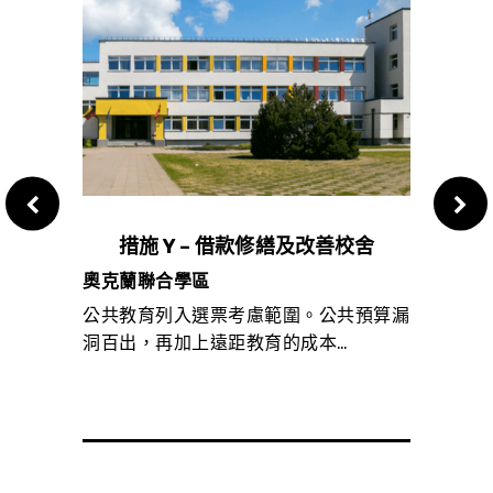
措施 Y – 借款修繕及改善校舍
措施
奧克蘭聯合學區
列治
持的特
公共教育列入選票考慮範圍。公共預算漏
這項
洞百出，再加上遠距教育的成本…
將提
收…）