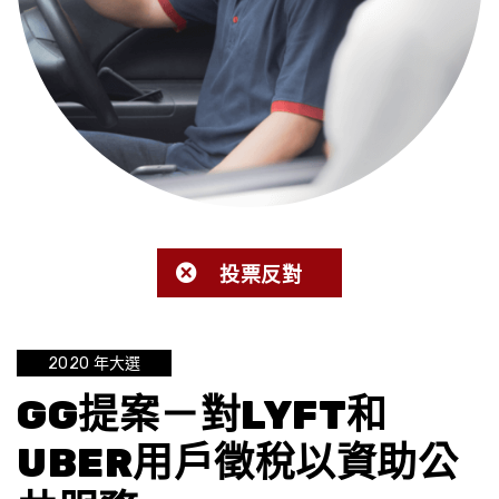
投票反對
2020 年大選
GG提案－對LYFT和
UBER用戶徵稅以資助公