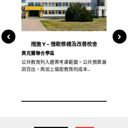
措施 Y – 借款修繕及改善校舍
第 
奧克蘭聯合學區
加州
持的特
公共教育列入選票考慮範圍。公共預算漏
以基
洞百出，再加上遠距教育的成本…
現金