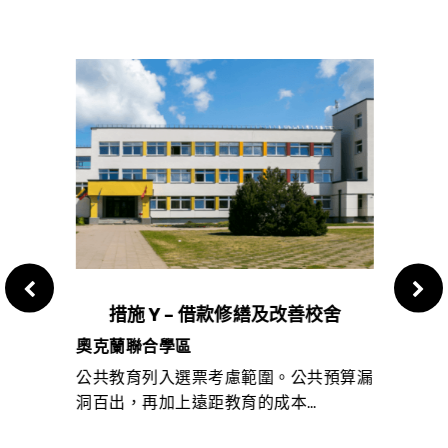
措施 Y – 借款修繕及改善校舍
第 
奧克蘭聯合學區
加州
持的特
公共教育列入選票考慮範圍。公共預算漏
以基
洞百出，再加上遠距教育的成本…
現金