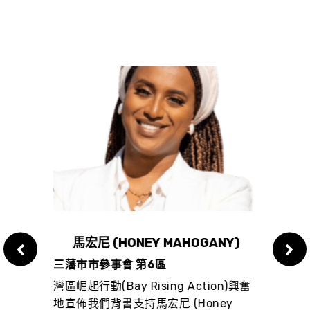
馬宏尼 (HONEY MAHOGANY)
華
三藩市市參事會 第6區
三藩市
n)興奮
灣區崛起行動(Bay Rising Action)興奮
灣區崛起
地宣佈我們背書支持馬宏尼 (Honey
地宣