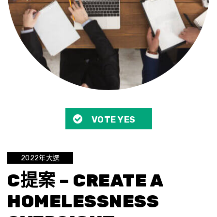
VOTE YES
2022年大選
C提案 – CREATE A
HOMELESSNESS