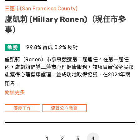
三藩市(San Francisco County)
盧凱莉 (Hillary Ronen)（現任市參
事）
獲勝
99.8% 贊成 0.2% 反對
盧凱莉（Ronen）市參事競選第二屆連任。在第一屆任
內，盧凱莉倡導三藩市心理健康服務，該項目確保全民都
能獲得心理健康護理，並成功地取得協議，在2021年關
閉青…
閱讀更多
優良工作
優質公立教育
1
2
3
4