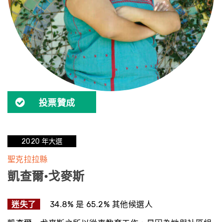
投票贊成
2020 年大選
聖克拉拉縣
凱查爾·戈麥斯
迷失了
34.8% 是 65.2% 其他候選人