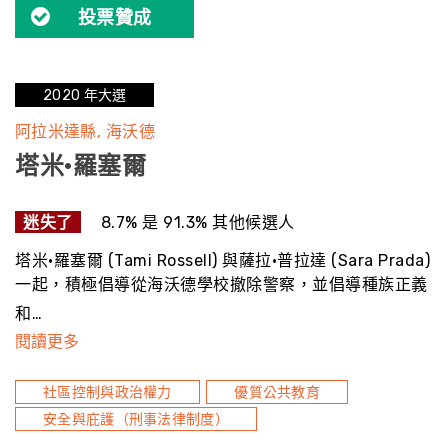
投票贊成
2020 年大選
阿拉米達縣
海沃德
塔米·羅塞爾
迷失了
8.7% 是 91.3% 其他候選人
塔米·羅塞爾 (Tami Rossell) 與薩拉·普拉達 (Sara Prada)
一起，積極倡導從海沃德學校撤除警察，並倡導種族正義
和…
閱讀更多
社區控制與政治權力
優質公共教育
安全與庇護（刑事法律制度）