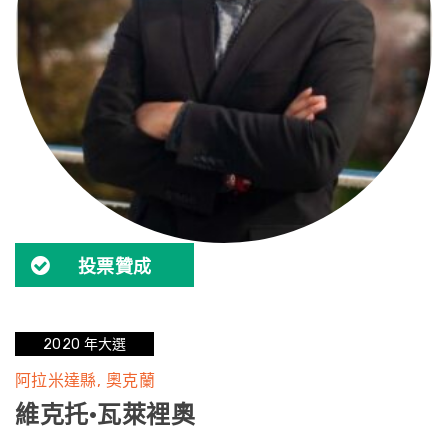
投票贊成
2020 年大選
阿拉米達縣
奧克蘭
維克托·瓦萊裡奧