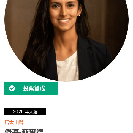
投票贊成
2020 年大選
舊金山縣
傑基·菲爾德