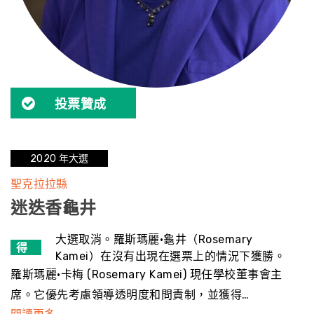
投票贊成
2020 年大選
聖克拉拉縣
迷迭香龜井
贏
大選取消。羅斯瑪麗·龜井（Rosemary
得
Kamei）在沒有出現在選票上的情況下獲勝。
了
羅斯瑪麗·卡梅 (Rosemary Kamei) 現任學校董事會主
席。它優先考慮領導透明度和問責制，並獲得…