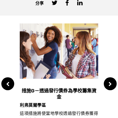
分享
保護租
措施G－透過發行債券為學校籌集資
措施
金
利弗莫爾學區
核桃
成功都
這項措施將使當地學校透過發行債券獲得
這項