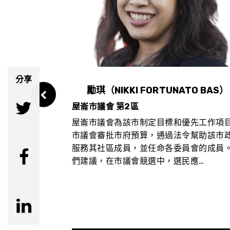
分享
（SHENG
勵琪（NIKKI FORTUNATO BAS）
（ALLYSSA
屋崙市議會 第2區
霍奇（GREG
屋崙市議會為該市制定目標和優先工作項
市議會審批市府預算，通過法令幫助該市
服務其社區成員，並任命各委員會的成員
o） 為了讓競選屋
們建議，在市議會競選中，選民應…
大的成功機會，
hao）為第 1
y）為第 2...