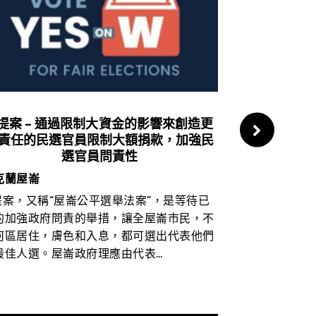
提案 – 通過限制大資金的影響來創造更
X提案 – 
責任的民選官員限制大額捐款，加強民
選官員問責性
奧克蘭屋崙
克蘭屋崙
X提案設定市
提案，又稱“屋崙公平選舉法案”，是等待已
並釐清市府審
的加強政府問責的舉措，讓全屋崙市民，不
委員會制訂市
何區居住，膚色和入息，都可選出代表他們
提案並規定由
最佳人選。屋崙政府理應由代表…