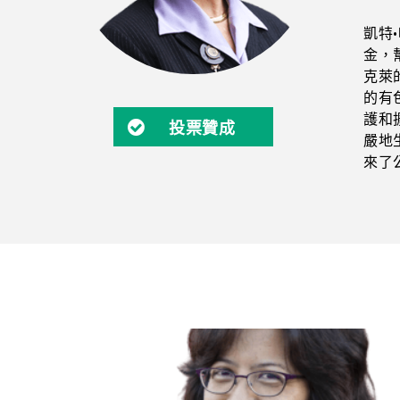
凱特·
金，
克萊
的有
護和
投票贊成
嚴地生
來了