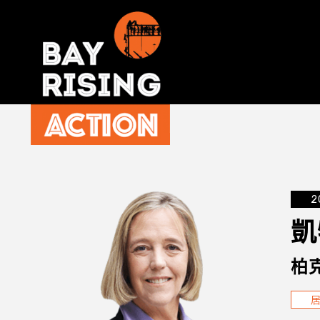
2
凱
柏