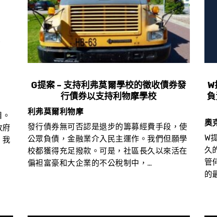
G提案 – 支持利弗莫爾學校的徵收債券發
W
行債券以支持利物摩學校
負
利弗莫爾利物摩
目。
奧
發行債券無可否認是退步的籌募經費手段，使
政府
W
公眾負債，金融業介入民主運作。我們但願學
。我
久
校都獲得充足撥款。可是，社區長久以來活在
管
偏袒富豪和大企業的不公稅制中，…
的