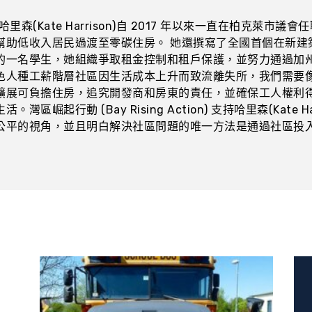
哈里森(Kate Harrison)自 2017 年以來一直在柏克萊
幫助低收入居民過渡至零碳住房。 她還撰寫了全國首個在新建
的一名學生，她組織爭取租金控制和租戶保護，並努力通過加州
色人種工薪階層社區因生活成本上升而致流離失所，我們需要像哈里
擴展可負擔住房，追究開發商和房東的責任，並確保工人權利得
活。灣區崛起行動 (Bay Rising Action) 支持哈里森(Kate
公平的視角，並且明白解決社區問題的唯一方法是通過社區投