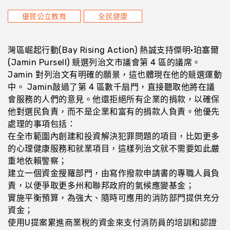
優質公立教育
全民健康
灣區崛起行動(Bay Rising Action) 熱誠支持傑明·珀塞爾
(Jamin Pursell) 競選列治文市議會第 4 區的議席。
Jamin 對列治文有明確的願景，這也體現在他的競選運動
中。 Jamin敲過了第 4 區數千扇門，直接聽取他將在議
會服務的人們的意見。他還拒絕所有企業的捐款，以確保
他對選民負責，而不是企業和富有的捐款人負責。他優先
處理的事項包括：
在全市範圍內創建和投資解決犯罪問題的項目，比如更多
的心理健康服務和就業項目，這樣列治文就不需要如此嚴
重地依賴警察；
建立一個資金搜羅部門，由寫作撥款申請書的專職人員負
責，以便爭取更多州和聯邦政府的氣候應變基金；
實施平衡預算，為強大、隨時可應用的消防部門提供充分
資金；
使用U提案累進商業稅的資金來支付消防員的培訓和認證