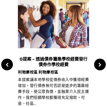
保護租
G提案 – 透過債券籌集學校經費發行
J
債券作學校經費
SCH
利物摩校區 利物摩校區
核桃
所皆生
本提案讓本地學校從債券收入中獲得經費
本提
於業，
增加。發行債券無可否認是退步的籌募經
增加
社區精
費手段，使公眾負債，金融業介入民主運
費手
惜是，
作。我們但願學校都獲得充足撥款。可
作。
是，社區…